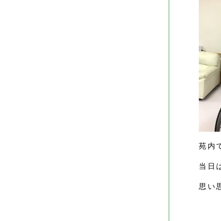
苑内
当日
思い