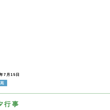
0年7月15日
寿苑
夕行事