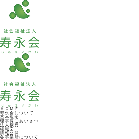
ＨＯＭＥ
寿永会について
基本理念
理事長ごあいさつ
法人概要
組織図
情報公開
各事業所について