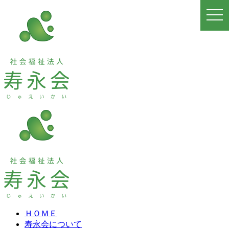
togg
navi
ＨＯＭＥ
寿永会について