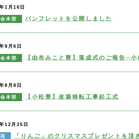
6年1月16日
パンフレットを公開しました
永会本部
5年9月6日
【由布みこと寮】落成式のご報告─小
永会本部
4年8月8日
【小松寮】改築移転工事起工式
永会本部
3年12月25日
「りんご」のクリスマスプレゼントを頂
寿苑