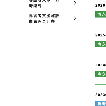
養護老人ホーム
202
寿楽苑
寿
障害者支援施設
由布みこと寮
202
寿
202
寿
202
慶