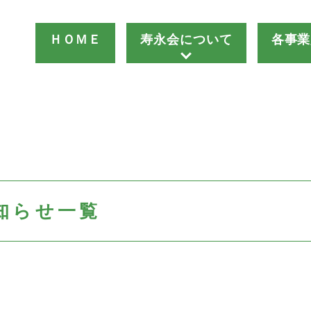
ＨＯＭＥ
寿永会について
各事業
知らせ一覧