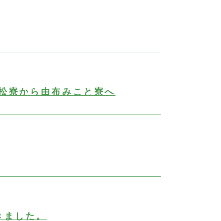
松寮から由布みこと寮へ
きました。