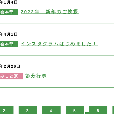
2年1月4日
2022年 新年のご挨拶
永会本部
1年4月1日
インスタグラムはじめました！
永会本部
1年2月26日
節分行事
布みこと寮
2
3
4
5
6